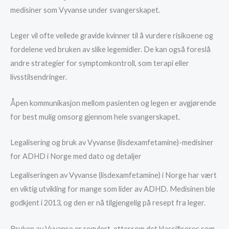
medisiner som Vyvanse under svangerskapet.
Leger vil ofte veilede gravide kvinner til å vurdere risikoene og
fordelene ved bruken av slike legemidler. De kan også foreslå
andre strategier for symptomkontroll, som terapi eller
livsstilsendringer.
Åpen kommunikasjon mellom pasienten og legen er avgjørende
for best mulig omsorg gjennom hele svangerskapet.
Legalisering og bruk av Vyvanse (lisdexamfetamine)-medisiner
for ADHD i Norge med dato og detaljer
Legaliseringen av Vyvanse (lisdexamfetamine) i Norge har vært
en viktig utvikling for mange som lider av ADHD. Medisinen ble
godkjent i 2013, og den er nå tilgjengelig på resept fra leger.
Bruken av Vyvanse er regulert, ettersom det klassifiseres som