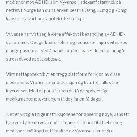
medisiner mot ADHD, som Vyvanse (lisdexamfetamine), på
nettet. I Norge kan du nå enkelt bestille 30mg, 50mg og 70 mg
kapsler fra vårt nettapotek uten resept.
Vyvanse har vist seg å være effektivt i behandling av ADHD-
symptomer. Det gir bedre fokus og reduserer impulsivitet hos
mange pasienter. Ved å handle online sparer du tid og unngår
stresset ved apoteksbesøk.
Vårt nettapotek tilbyr en trygg plattform for kjøp av disse
medisinene. Vi prioriterer diskresjon og kvalitet i alle våre
leveranser. Med et par klikk kan du få de nødvendige
medikamentene levert hjem til deg innen få dager.
Det er viktig å følge instruksjonene for dosering nøye, uansett
hvilken styrke du velger. Vårt team står klare til å hjelpe deg
med spørsmål knyttet til bruken av Vyvanse eller andre