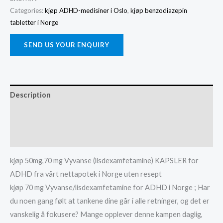
Vyvanse/lisdexamfetamine
Categories:
kjøp ADHD-medisiner i Oslo
,
kjøp benzodiazepin
tabletter i Norge
i
Norge
SEND US YOUR ENQUIRY
quantity
Description
Additional information
Reviews (0)
kjøp 50mg,70 mg Vyvanse (lisdexamfetamine) KAPSLER for
ADHD fra vårt nettapotek i Norge uten resept
kjøp 70 mg Vyvanse/lisdexamfetamine for ADHD i Norge ; Har
du noen gang følt at tankene dine går i alle retninger, og det er
vanskelig å fokusere? Mange opplever denne kampen daglig,