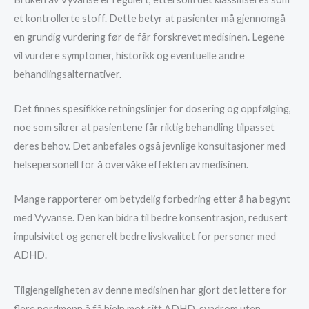
et kontrollerte stoff. Dette betyr at pasienter må gjennomgå
en grundig vurdering før de får forskrevet medisinen. Legene
vil vurdere symptomer, historikk og eventuelle andre
behandlingsalternativer.
Det finnes spesifikke retningslinjer for dosering og oppfølging,
noe som sikrer at pasientene får riktig behandling tilpasset
deres behov. Det anbefales også jevnlige konsultasjoner med
helsepersonell for å overvåke effekten av medisinen.
Mange rapporterer om betydelig forbedring etter å ha begynt
med Vyvanse. Den kan bidra til bedre konsentrasjon, redusert
impulsivitet og generelt bedre livskvalitet for personer med
ADHD.
Tilgjengeligheten av denne medisinen har gjort det lettere for
flere nordmenn å få hjelp mot sitt ADHD-syndrom uten