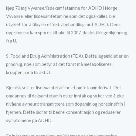
kjøp 70 mg Vyvanse/lisdexamfetamine for ADHD i Norge ;
Vyvanse, eller lisdexamfetamine som det også kalles, ble
utviklet for å tilby en effektiv behandling mot ADHD. Dens
opprinnelse kan spores tilbake til 2007, da det fikk godkjenning
fra U.
S. Food and Drug Administration (FDA). Dette legemidlet er en
prodrug, noe som betyr at det først må metaboliseres i
kroppen for å bli aktivt.
Kjemisk sett er lisdexamfetamine et amfetaminderivat. Det
omdannes til deksamfetamin etter inntak og virker ved å øke
nivåene av neurotransmittere som dopamin og norepinefrin i
hjernen. Dette bidrar til bedre konsentrasjon og reduserer
symptomene på ADHD.
En interessant egenskap ved Vyvanse er dens langvarige