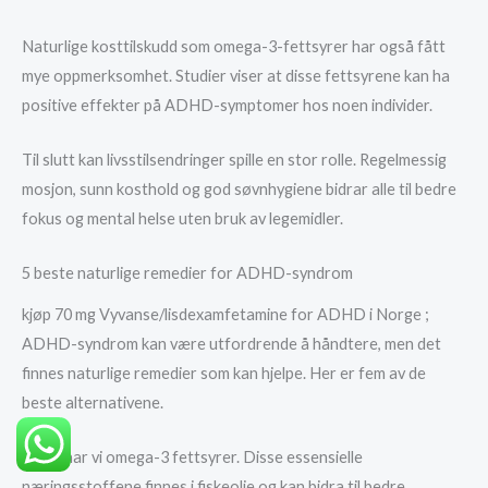
Naturlige kosttilskudd som omega-3-fettsyrer har også fått
mye oppmerksomhet. Studier viser at disse fettsyrene kan ha
positive effekter på ADHD-symptomer hos noen individer.
Til slutt kan livsstilsendringer spille en stor rolle. Regelmessig
mosjon, sunn kosthold og god søvnhygiene bidrar alle til bedre
fokus og mental helse uten bruk av legemidler.
5 beste naturlige remedier for ADHD-syndrom
kjøp 70 mg Vyvanse/lisdexamfetamine for ADHD i Norge ;
ADHD-syndrom kan være utfordrende å håndtere, men det
finnes naturlige remedier som kan hjelpe. Her er fem av de
beste alternativene.
Først har vi omega-3 fettsyrer. Disse essensielle
næringsstoffene finnes i fiskeolje og kan bidra til bedre