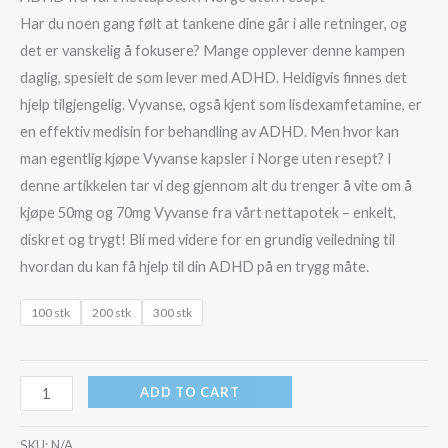
kr2,600.00
Har du noen gang følt at tankene dine går i alle retninger, og
through
det er vanskelig å fokusere? Mange opplever denne kampen
daglig, spesielt de som lever med ADHD. Heldigvis finnes det
kr5,500.00
hjelp tilgjengelig. Vyvanse, også kjent som lisdexamfetamine, er
en effektiv medisin for behandling av ADHD. Men hvor kan
man egentlig kjøpe Vyvanse kapsler i Norge uten resept? I
denne artikkelen tar vi deg gjennom alt du trenger å vite om å
kjøpe 50mg og 70mg Vyvanse fra vårt nettapotek – enkelt,
diskret og trygt! Bli med videre for en grundig veiledning til
hvordan du kan få hjelp til din ADHD på en trygg måte.
100 stk
200 stk
300 stk
kjøp
ADD TO CART
70
mg
SKU:
N/A