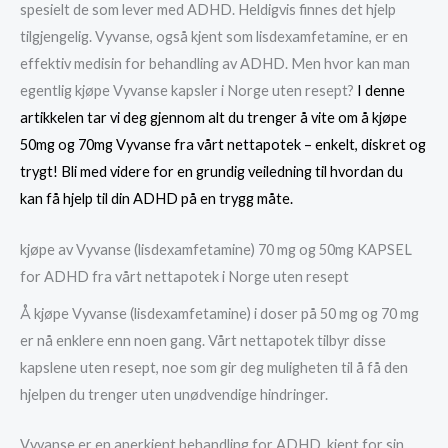
spesielt de som lever med ADHD. Heldigvis finnes det hjelp
tilgjengelig. Vyvanse, også kjent som lisdexamfetamine, er en
effektiv medisin for behandling av ADHD. Men hvor kan man
egentlig kjøpe Vyvanse kapsler i Norge uten resept?
I denne
artikkelen tar vi deg gjennom alt du trenger å vite om å kjøpe
50mg og 70mg Vyvanse fra vårt nettapotek – enkelt, diskret og
trygt! Bli med videre for en grundig veiledning til hvordan du
kan få hjelp til din ADHD på en trygg måte.
kjøpe av Vyvanse (lisdexamfetamine) 70 mg og 50mg KAPSEL
for ADHD fra vårt nettapotek i Norge uten resept
Å kjøpe Vyvanse (lisdexamfetamine) i doser på 50 mg og 70 mg
er nå enklere enn noen gang. Vårt nettapotek tilbyr disse
kapslene uten resept, noe som gir deg muligheten til å få den
hjelpen du trenger uten unødvendige hindringer.
Vyvanse er en anerkjent behandling for ADHD, kjent for sin