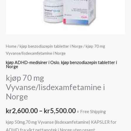
Home
/
kjøp benzodiazepin tabletter i Norge
/ kjøp 70 mg
Vyvanse/lisdexamfetamine i Norge
kjøp ADHD-medisiner i Oslo
,
kjøp benzodiazepin tabletter i
Norge
kjøp 70 mg
Vyvanse/lisdexamfetamine i
Norge
Price
kr
2,600.00
–
kr
5,500.00
+ Free Shipping
range:
kjøp 50mg,70 mg Vyvanse (lisdexamfetamine) KAPSLER for
ADHD fra vårt nettapotek i Norge uten resept