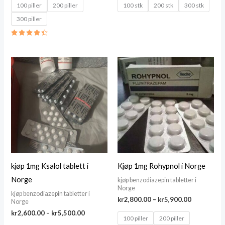
kr2,800.00
kr2,500.00
100 piller
200 piller
100 stk
200 stk
300 stk
through
through
300 piller
kr5,800.00
kr5,700.00
Rated
4.46
out of 5
kjøp 1mg Ksalol tablett i
Kjøp 1mg Rohypnol i Norge
Norge
kjøp benzodiazepin tabletter i
Norge
kjøp benzodiazepin tabletter i
Price
kr
2,800.00
–
kr
5,900.00
Norge
range:
Price
kr
2,600.00
–
kr
5,500.00
kr2,800.00
100 piller
200 piller
range:
through