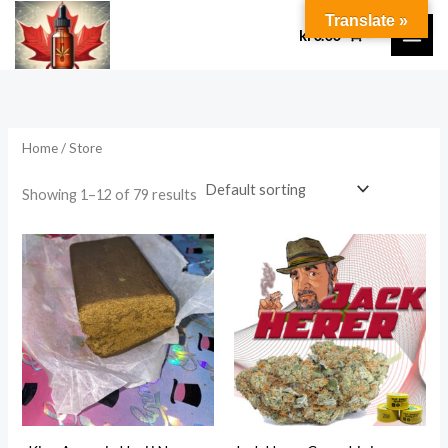
Skip
Translate »
kr
0.00
to
content
Home
/ Store
Showing 1–12 of 79 results