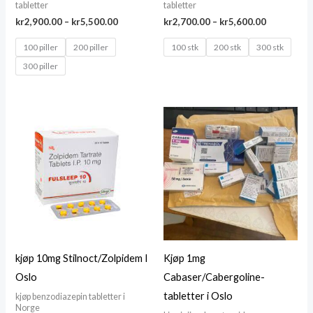
tabletter
tabletter
Price
Price
kr
2,900.00
–
kr
5,500.00
kr
2,700.00
–
kr
5,600.00
range:
range:
kr2,900.00
kr2,700.00
100 piller
200 piller
100 stk
200 stk
300 stk
through
through
300 piller
kr5,500.00
kr5,600.00
kjøp 10mg Stilnoct/Zolpidem I
Kjøp 1mg
Oslo
Cabaser/Cabergoline-
tabletter i Oslo
kjøp benzodiazepin tabletter i
Norge