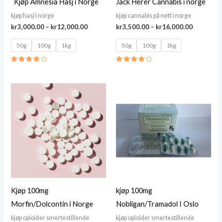
Kjøp Amnesia Hasj i Norge
Jack Herer Cannabis i norge
kjøp hasj i norge
kjøp cannabis på nett i norge
Price
Price
kr
3,000.00
–
kr
12,000.00
kr
3,500.00
–
kr
16,000.00
range:
range:
kr3,000.00
kr3,500.
50g
100g
1kg
50g
100g
1kg
through
through
kr12,000.00
kr16,000
Rated
Rated
4.25
4.11
out of 5
out of 5
Kjøp 100mg
kjøp 100mg
Morfin/Dolcontin i Norge
Nobligan/Tramadol I Oslo
kjøp opioider smertestillende
kjøp opioider smertestillende