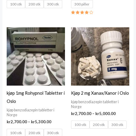
kr2,600.00
100 stk
200 stk
300 stk
300 piller
kr5,900.00
through
kr5,500.00
Rated
4.00
out of 5
kjøp 1mg Rohypnol Tabletter i
Kjøp 2 mg Xanax/Xanor i Oslo
Oslo
kjøp benzodiazepin tabletter i
Norge
kjøp benzodiazepin tabletter i
Price
kr
2,700.00
–
kr
5,000.00
Norge
range:
Price
kr
2,700.00
–
kr
5,300.00
kr2,700.00
100 stk
200 stk
300 stk
range:
through
kr2,700.00
100 stk
200 stk
300 stk
kr5,000.00