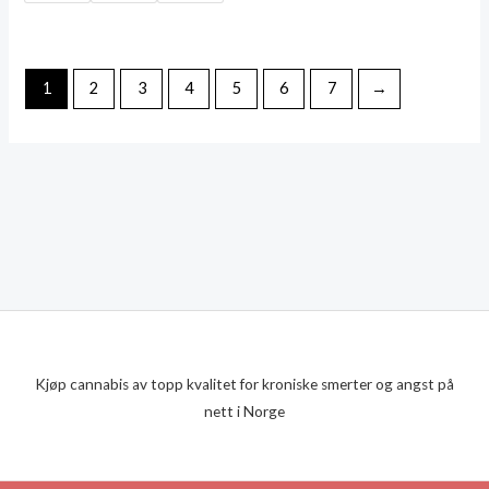
through
kr5,300.00
1
2
3
4
5
6
7
→
Kjøp cannabis av topp kvalitet for kroniske smerter og angst på
nett i Norge