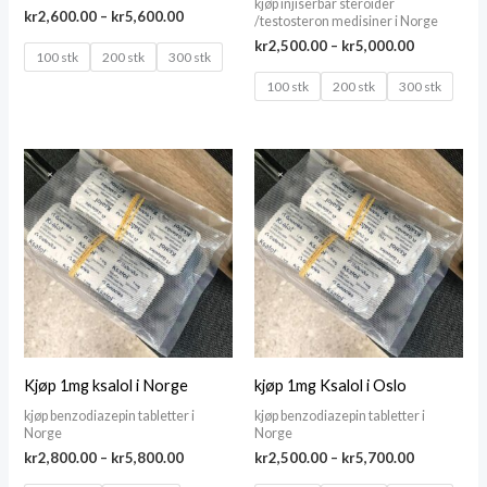
kjøp injiserbar steroider
Price
kr
2,600.00
–
kr
5,600.00
/testosteron medisiner i Norge
range:
Price
kr
2,500.00
–
kr
5,000.00
kr2,600.00
100 stk
200 stk
300 stk
range:
through
kr2,500.00
100 stk
200 stk
300 stk
kr5,600.00
through
kr5,000.00
Kjøp 1mg ksalol i Norge
kjøp 1mg Ksalol i Oslo
kjøp benzodiazepin tabletter i
kjøp benzodiazepin tabletter i
Norge
Norge
Price
Price
kr
2,800.00
–
kr
5,800.00
kr
2,500.00
–
kr
5,700.00
range:
range: