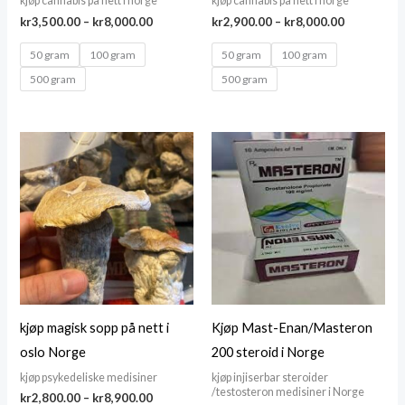
kjøp cannabis på nett i norge
kjøp cannabis på nett i norge
Price
Price
kr
3,500.00
–
kr
8,000.00
kr
2,900.00
–
kr
8,000.00
range:
range:
kr3,500.00
kr2,900.00
50 gram
100 gram
50 gram
100 gram
through
through
500 gram
500 gram
kr8,000.00
kr8,000.00
kjøp magisk sopp på nett i
Kjøp Mast-Enan/Masteron
oslo Norge
200 steroid i Norge
kjøp psykedeliske medisiner
kjøp injiserbar steroider
/testosteron medisiner i Norge
Price
kr
2,800.00
–
kr
8,900.00