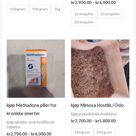
Price
range:
kr
2,900.00
–
kr
6,000.00
range:
kr2,800.00
100 gram
500 gram
1kg
kr2,900.00
through
10 ampuller
20 ampuller
through
kr8,900.00
30 ampuller
kr6,000.00
kjøp Methadone piller for
kjøp Mimosa Hostilis i Oslo
kroniske smerter
kjøp psykedeliske medisiner
Price
kr
2,700.00
–
kr
5,800.00
kjøp opioider smertestillende
range:
tabletter
kr2,700.00
100 gram
200 gram
Price
kr
2,700.00
–
kr
6,000.00
through