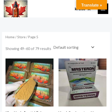
Skip
Translate »
kr
0.00
to
content
Home
/
Store
/ Page 5
Showing 49–60 of 79 results