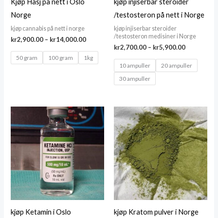
Kjøp Hasj på nett i Oslo
kjøp injiserbar steroider
Norge
/testosteron på nett i Norge
kjøp cannabis på nett i norge
kjøp injiserbar steroider
/testosteron medisiner i Norge
Price
kr
2,900.00
–
kr
14,000.00
Price
range:
kr
2,700.00
–
kr
5,900.00
range:
kr2,900.00
50 gram
100 gram
1kg
kr2,700.00
through
10 ampuller
20 ampuller
through
kr14,000.00
30 ampuller
kr5,900.00
kjøp Ketamin i Oslo
kjøp Kratom pulver i Norge