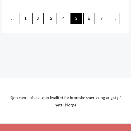
kr15,000
←
1
2
3
4
5
6
7
→
Kjøp cannabis av topp kvalitet for kroniske smerter og angst på
nett i Norge