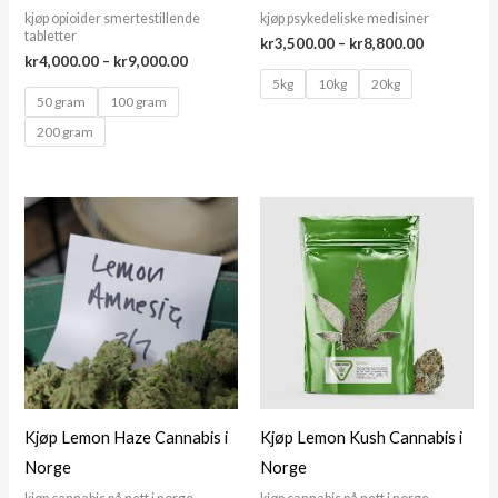
kjøp opioider smertestillende
kjøp psykedeliske medisiner
tabletter
Price
kr
3,500.00
–
kr
8,800.00
Price
kr
4,000.00
–
kr
9,000.00
range:
range:
kr3,500.00
5kg
10kg
20kg
kr4,000.00
through
50 gram
100 gram
through
kr8,800.00
200 gram
kr9,000.00
Kjøp Lemon Haze Cannabis i
Kjøp Lemon Kush Cannabis i
Norge
Norge