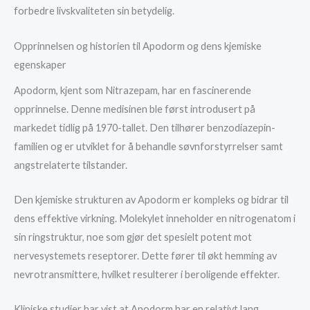
forbedre livskvaliteten sin betydelig.
Opprinnelsen og historien til Apodorm og dens kjemiske
egenskaper
Apodorm, kjent som Nitrazepam, har en fascinerende
opprinnelse. Denne medisinen ble først introdusert på
markedet tidlig på 1970-tallet. Den tilhører benzodiazepin-
familien og er utviklet for å behandle søvnforstyrrelser samt
angstrelaterte tilstander.
Den kjemiske strukturen av Apodorm er kompleks og bidrar til
dens effektive virkning. Molekylet inneholder en nitrogenatom i
sin ringstruktur, noe som gjør det spesielt potent mot
nervesystemets reseptorer. Dette fører til økt hemming av
nevrotransmittere, hvilket resulterer i beroligende effekter.
Kliniske studier har vist at Apodorm har en relativt lang