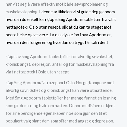
har vist seg å være effektiv mot både søvnproblemer og
muskelavslapning.
I denne artikkelen vil vi guide deg gjennom
hvordan du enkelt kan kjøpe 5mg Apodorm tabletter fra vårt
nettapotek i Oslo uten resept, slik at du kan ta steget mot
bedre helse og velvære. La oss dykke inn i hva Apodorm er,
hvordan den fungerer, og hvordan du trygt får tak i den!
kjøpe av 5mg Apodorm Tablettpiller for alvorlig søvnløshet,
kronisk angst, depresjon, anfall og for muskelavslapning fra
vårt nettapotek i Oslo uten resept
kjøp 5mg Apodorm/Nitrazepam I Oslo Norge;Kampene mot
alvorlig søvnløshet og kronisk angst kan være utmattende.
Med 5mg Apodorm tablettpiller har mange funnet en løsning
som gir dem ro og hvile om natten. Denne medisinen er kjent
for sine beroligende egenskaper, noe som gjør den til et
populært valg blant dem som sliter med angst og depresjon.