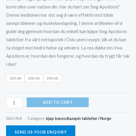
kontrollen over natten din. Har du hørt om 5mg Apodorm?
Denne medisinen har vist seg å være effektiv mot både
søvnproblemer og muskelavslapning. I denne artikkelen vil vi
guide deg gjennom hvordan du enkelt kan kjøpe 5mg Apodorm
tabletter fra vårt nettapotek i Oslo uten resept, slik at du kan
ta steget mot bedre helse og velvære. La oss dykke inn i hva
Apodorm er, hvordan den fungerer, og hvordan du trygt får tak
i den!
100 stk
200 stk
300 stk
kjøp
ADD TO CART
5mg
Apodorm/Nitrazepam
SKU:
N/A
Category:
kjøp benzodiazepin tabletter i Norge
I
SEND US YOUR ENQUIRY
Oslo