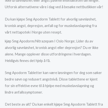
Ikke la søvnløshet eller angst påvirke livskvaliteten din lenger.
Utforsk alternativene våre i dag ved å besøke nettbutikken vår!
Du kan kjøpe 5mg Apodorm Tablett for alvorlig søvnløshet,
kronisk angst, depresjon, anfall og for muskelavslapning fra
vårt nettapotek i Norge uten resept.
kjøp 5mg Apodorm/Nitrazepam I Oslo Norge; Lider du av
alvorlig søvnløshet, kronisk angst eller depresjon? Du er ikke
alene. Mange opplever disse utfordringene i hverdagen.
Heldigvis finnes det hjelp å få.
5mg Apodorm Tabletter kan være løsningen for deg som søker
bedre søvn og redusert angstnivå. Disse tablettene er kjent
for sin effektive evne til å hjelpe med muskelavslapning og
lindre anfallssymptomer.
Det beste av alt? Du kan enkelt kjøpe 5mg Apodorm Tablett fra