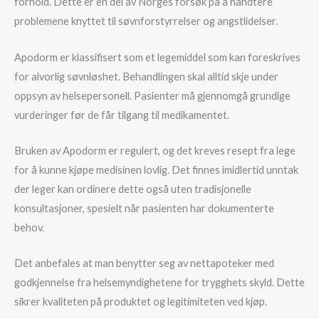
forhold. Dette er en del av Norges forsøk på å håndtere
problemene knyttet til søvnforstyrrelser og angstlidelser.
Apodorm er klassifisert som et legemiddel som kan foreskrives
for alvorlig søvnløshet. Behandlingen skal alltid skje under
oppsyn av helsepersonell. Pasienter må gjennomgå grundige
vurderinger før de får tilgang til medikamentet.
Bruken av Apodorm er regulert, og det kreves resept fra lege
for å kunne kjøpe medisinen lovlig. Det finnes imidlertid unntak
der leger kan ordinere dette også uten tradisjonelle
konsultasjoner, spesielt når pasienten har dokumenterte
behov.
Det anbefales at man benytter seg av nettapoteker med
godkjennelse fra helsemyndighetene for trygghets skyld. Dette
sikrer kvaliteten på produktet og legitimiteten ved kjøp.