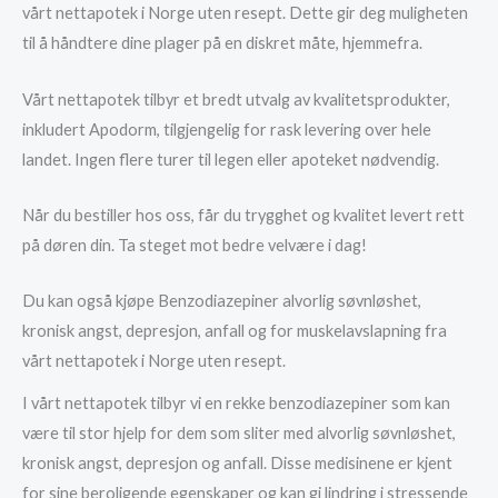
vårt nettapotek i Norge uten resept. Dette gir deg muligheten
til å håndtere dine plager på en diskret måte, hjemmefra.
Vårt nettapotek tilbyr et bredt utvalg av kvalitetsprodukter,
inkludert Apodorm, tilgjengelig for rask levering over hele
landet. Ingen flere turer til legen eller apoteket nødvendig.
Når du bestiller hos oss, får du trygghet og kvalitet levert rett
på døren din. Ta steget mot bedre velvære i dag!
Du kan også kjøpe Benzodiazepiner alvorlig søvnløshet,
kronisk angst, depresjon, anfall og for muskelavslapning fra
vårt nettapotek i Norge uten resept.
I vårt nettapotek tilbyr vi en rekke benzodiazepiner som kan
være til stor hjelp for dem som sliter med alvorlig søvnløshet,
kronisk angst, depresjon og anfall. Disse medisinene er kjent
for sine beroligende egenskaper og kan gi lindring i stressende