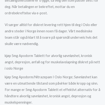
Betalingsmetodene er trygge, så velg den som passer best for
deg. Når betalingen er bekreftet, mottar du en
ordrebekreftelse via e-post.
Vi sørger alltid for diskret levering rett hjem til deg i Oslo eller
andre steder i Norge innen noen få dager. Vårt medisinske
team står også klart til å svare på spørsmål underveis hvis det
skulle være nødvendig.
kjøp 5mg Apodorm Tablett for alvorlig søvnløshet, kronisk
angst, depresjon, anfall og for muskelavslapning diskret på nett
i oslo Norge
kjøp 5mg Apodorm/Nitrazepam I Oslo Norge; Søvnløshet kan
være en utmattende tilstand som påvirker både kropp og sinn.
For mange er 5mg Apodorm Tablett et effektivt alternativ for å
håndtere alvorlig søvnløshet, kronisk angst, depresjon og
muskelspenninger.