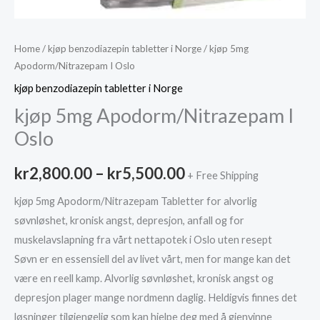
Home
/
kjøp benzodiazepin tabletter i Norge
/ kjøp 5mg
Apodorm/Nitrazepam I Oslo
kjøp benzodiazepin tabletter i Norge
kjøp 5mg Apodorm/Nitrazepam I
Oslo
Price
kr
2,800.00
–
kr
5,500.00
+ Free Shipping
range:
kjøp 5mg Apodorm/Nitrazepam Tabletter for alvorlig
søvnløshet, kronisk angst, depresjon, anfall og for
kr2,800.00
muskelavslapning fra vårt nettapotek i Oslo uten resept
through
Søvn er en essensiell del av livet vårt, men for mange kan det
være en reell kamp. Alvorlig søvnløshet, kronisk angst og
kr5,500.00
depresjon plager mange nordmenn daglig. Heldigvis finnes det
løsninger tilgjengelig som kan hjelpe deg med å gjenvinne