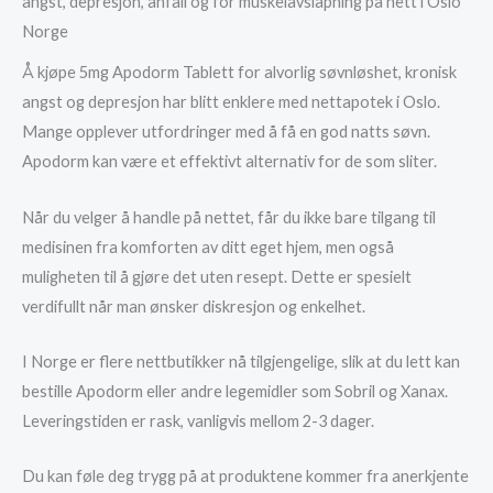
angst, depresjon, anfall og for muskelavslapning på nett i Oslo
Norge
Å kjøpe 5mg Apodorm Tablett for alvorlig søvnløshet, kronisk
angst og depresjon har blitt enklere med nettapotek i Oslo.
Mange opplever utfordringer med å få en god natts søvn.
Apodorm kan være et effektivt alternativ for de som sliter.
Når du velger å handle på nettet, får du ikke bare tilgang til
medisinen fra komforten av ditt eget hjem, men også
muligheten til å gjøre det uten resept. Dette er spesielt
verdifullt når man ønsker diskresjon og enkelhet.
I Norge er flere nettbutikker nå tilgjengelige, slik at du lett kan
bestille Apodorm eller andre legemidler som Sobril og Xanax.
Leveringstiden er rask, vanligvis mellom 2-3 dager.
Du kan føle deg trygg på at produktene kommer fra anerkjente