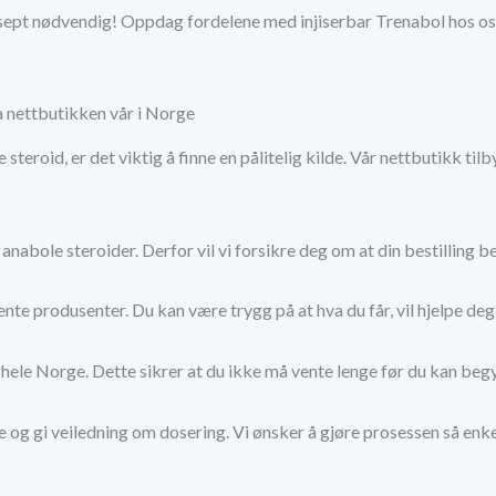
resept nødvendig! Oppdag fordelene med injiserbar Trenabol hos oss
a nettbutikken vår i Norge
eroid, er det viktig å finne en pålitelig kilde. Vår nettbutikk til
 anabole steroider. Derfor vil vi forsikre deg om at din bestilling 
ente produsenter. Du kan være trygg på at hva du får, vil hjelpe 
er hele Norge. Dette sikrer at du ikke må vente lenge før du kan beg
ine og gi veiledning om dosering. Vi ønsker å gjøre prosessen så en