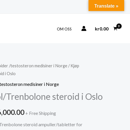
Translate »
kr
0.00
OM OSS
roider /testosteron medisiner i Norge
/ Kjøp
d i Oslo
/testosteron medisiner i Norge
l/Trenbolone steroid i Oslo
Price
6,000.00
+ Free Shipping
range:
Trenbolone steroid ampuller/tabletter for