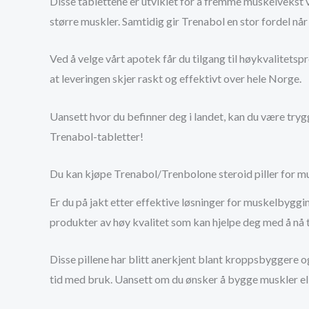
Disse tablettene er utviklet for å fremme muskelvekst v
større muskler. Samtidig gir Trenabol en stor fordel n
Ved å velge vårt apotek får du tilgang til høykvalitetspr
at leveringen skjer raskt og effektivt over hele Norge.
Uansett hvor du befinner deg i landet, kan du være tryg
Trenabol-tabletter!
Du kan kjøpe Trenabol/Trenbolone steroid piller for mu
Er du på jakt etter effektive løsninger for muskelbyggi
produkter av høy kvalitet som kan hjelpe deg med å nå 
Disse pillene har blitt anerkjent blant kroppsbyggere o
tid med bruk. Uansett om du ønsker å bygge muskler el