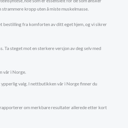
oteinsyntese, noe som er essensielt for de som ønsker
 en strammere kropp uten å miste muskelmasse.
t bestilling fra komforten av ditt eget hjem, og vi sikrer
ss. Ta steget mot en sterkere versjon av deg selv med
n vår i Norge.
ypperlig valg. I nettbutikken vår i Norge finner du
 rapporterer om merkbare resultater allerede etter kort