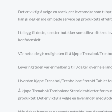
Det er viktig å velge en anerkjent leverandør som tilbyr 
kan gi deg en idé om både service og produktets effekti
I tillegg til dette, se etter butikker som tilbyr diskret
konfidensielt.
Vår nettside gir muligheten til å kjøpe Trenabol/Trenbo
Leveringstiden vår er mellom 2 til 3 dager over hele land
Hvordan kjøpe Trenabol/Trenbolone Steroid Tablet fo
Å kjøpe Trenabol/Trenbolone Steroid tabletter for musk
produktet. Det er viktig å velge en leverandør med gode
Når du har funnet en passende nettside, bør du registrer