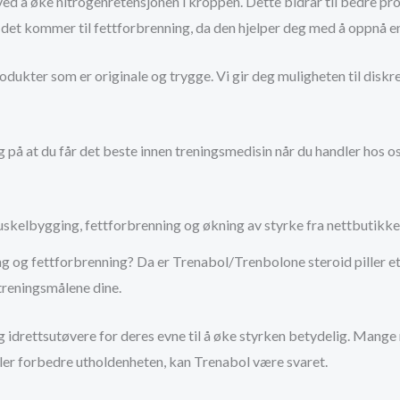
ed å øke nitrogenretensjonen i kroppen. Dette bidrar til bedre pr
år det kommer til fettforbrenning, da den hjelper deg med å oppnå
odukter som er originale og trygge. Vi gir deg muligheten til diskre
g på at du får det beste innen treningsmedisin når du handler hos o
skelbygging, fettforbrenning og økning av styrke fra nettbutikke
ng og fettforbrenning? Da er Trenabol/Trenbolone steroid piller et 
treningsmålene dine.
g idrettsutøvere for deres evne til å øke styrken betydelig. Mange
ler forbedre utholdenheten, kan Trenabol være svaret.