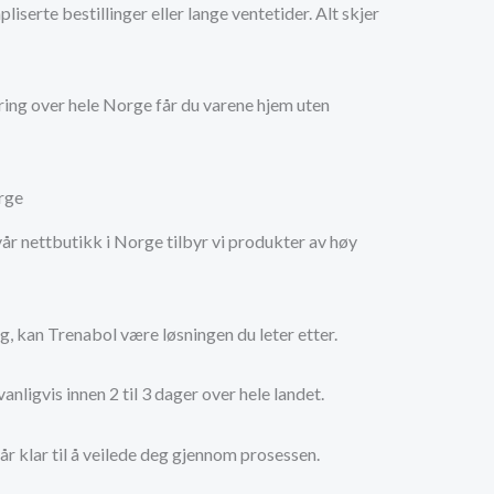
serte bestillinger eller lange ventetider. Alt skjer
ering over hele Norge får du varene hjem uten
orge
r nettbutikk i Norge tilbyr vi produkter av høy
g, kan Trenabol være løsningen du leter etter.
anligvis innen 2 til 3 dager over hele landet.
r klar til å veilede deg gjennom prosessen.