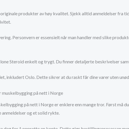
originale produkter av høy kvalitet. Sjekk alltid anmeldelser fra tid
vitet.
 levering. Personvern er essensielt når man handler med slike produk
lone Steroid enkelt og trygt. Du finner detaljerte beskrivelser sa
et, inkludert Oslo. Dette sikrer at du raskt får dine varer uten unød
r muskelbygging på nett i Norge
elbygging på nett i Norge er enklere enn mange tror. Først må du f
 anmeldelser og et solid rykte.
e deg for å opprette en konto. Dette gjør bestillingsprosessen mer 