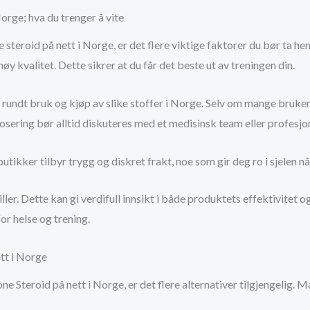
orge; hva du trenger å vite
teroid på nett i Norge, er det flere viktige faktorer du bør ta hens
y kvalitet. Dette sikrer at du får det beste ut av treningen din.
rundt bruk og kjøp av slike stoffer i Norge. Selv om mange bruke
sering bør alltid diskuteres med et medisinsk team eller profesjon
tikker tilbyr trygg og diskret frakt, noe som gir deg ro i sjelen nå
iller. Dette kan gi verdifull innsikt i både produktets effektivite
or helse og trening.
tt i Norge
 Steroid på nett i Norge, er det flere alternativer tilgjengelig. 