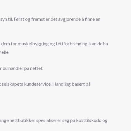
yn til. Først og fremst er det avgjørende å finne en
r dem for muskelbygging og fettforbrenning, kan de ha
elle.
r du handler på nettet.
t og selskapets kundeservice. Handling basert på
Mange nettbutikker spesialiserer seg på kosttilskudd og