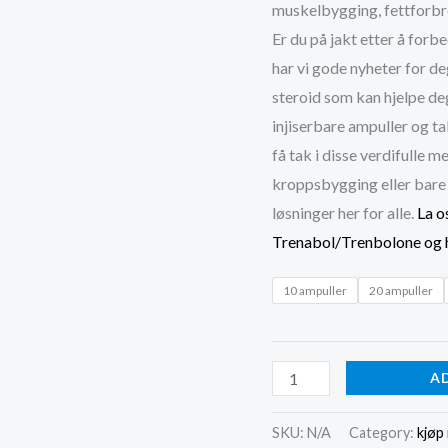
muskelbygging, fettforbre
Er du på jakt etter å for
har vi gode nyheter for de
steroid som kan hjelpe de
injiserbare ampuller og ta
få tak i disse verdifulle 
kroppsbygging eller bare 
løsninger her for alle.
La o
Trenabol/Trenbolone og h
10 ampuller
20 ampuller
Kjøp
A
Trenabol/Trenbolone
steroid
SKU:
N/A
Category:
kjøp