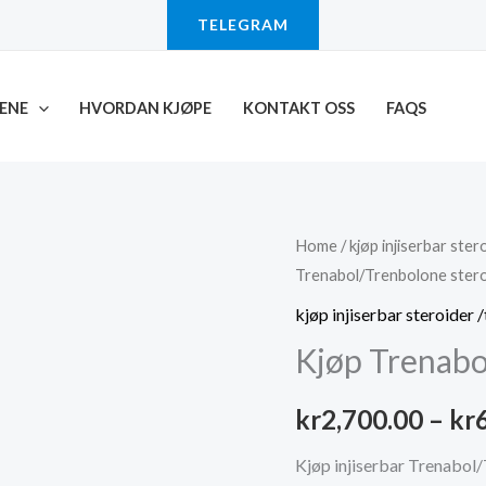
TELEGRAM
ENE
HVORDAN KJØPE
KONTAKT OSS
FAQS
Home
/
kjøp injiserbar ste
Trenabol/Trenbolone steroi
kjøp injiserbar steroider 
Kjøp Trenabo
kr
2,700.00
–
kr
Kjøp injiserbar Trenabol/