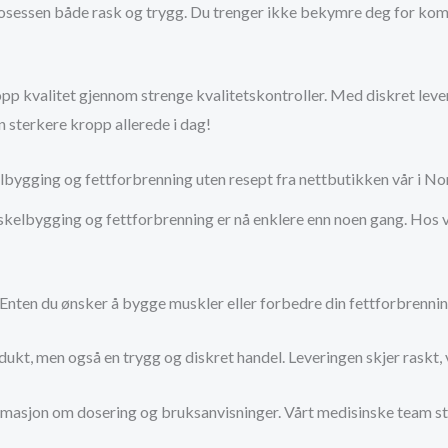
rosessen både rask og trygg. Du trenger ikke bekymre deg for kompli
 topp kvalitet gjennom strenge kvalitetskontroller. Med diskret lev
sterkere kropp allerede i dag!
lbygging og fettforbrenning uten resept fra nettbutikken vår i N
kelbygging og fettforbrenning er nå enklere enn noen gang. Hos vå
 Enten du ønsker å bygge muskler eller forbedre din fettforbrennin
odukt, men også en trygg og diskret handel. Leveringen skjer raskt, v
ormasjon om dosering og bruksanvisninger. Vårt medisinske team stå