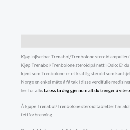
Description
Additional information
Reviews (0
Kjøp injiserbar Trenabol/Trenbolone steroid ampuller/t
Kjøp Trenabol/Trenbolone steroid på nett i Oslo; Er du
kjent som Trenbolone, er et kraftig steroid som kan hje
Norge en enkel måte å få tak i disse verdifulle medisin
her for alle.
La oss ta deg gjennom alt du trenger å vite
Å kjøpe Trenabol/Trenbolone steroid tabletter har aldr
fettforbrenning.