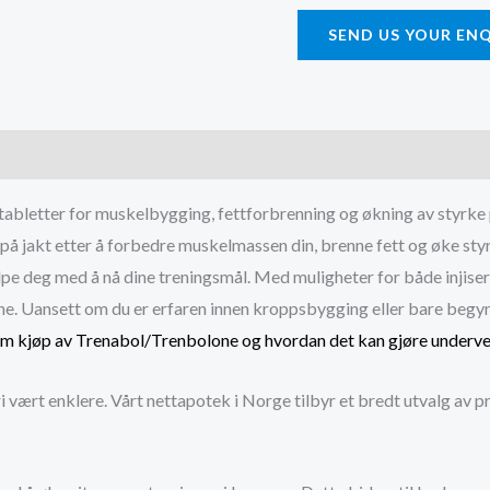
i
SEND US YOUR EN
Oslo
quantity
)
abletter for muskelbygging, fettforbrenning og økning av styrke 
 på jakt etter å forbedre muskelmassen din, brenne fett og øke sty
lpe deg med å nå dine treningsmål. Med muligheter for både injiserb
ene. Uansett om du er erfaren innen kroppsbygging eller bare begyn
 om kjøp av Trenabol/Trenbolone og hvordan det kan gjøre underver
i vært enklere. Vårt nettapotek i Norge tilbyr et bredt utvalg av