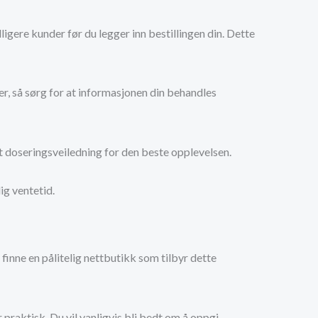
ligere kunder før du legger inn bestillingen din. Dette
ter, så sørg for at informasjonen din behandles
mt doseringsveiledning for den beste opplevelsen.
ig ventetid.
inne en pålitelig nettbutikk som tilbyr dette
praktisk. Du vil vanligvis bli bedt om å oppgi