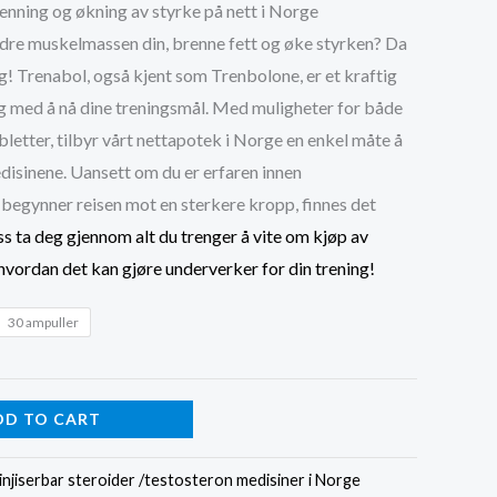
nning og økning av styrke på nett i Norge
kr2,700.00
bedre muskelmassen din, brenne fett og øke styrken? Da
through
g! Trenabol, også kjent som Trenbolone, er et kraftig
g med å nå dine treningsmål. Med muligheter for både
kr6,000.00
bletter, tilbyr vårt nettapotek i Norge en enkel måte å
medisinene. Uansett om du er erfaren innen
begynner reisen mot en sterkere kropp, finnes det
ss ta deg gjennom alt du trenger å vite om kjøp av
vordan det kan gjøre underverker for din trening!
30 ampuller
DD TO CART
 injiserbar steroider /testosteron medisiner i Norge