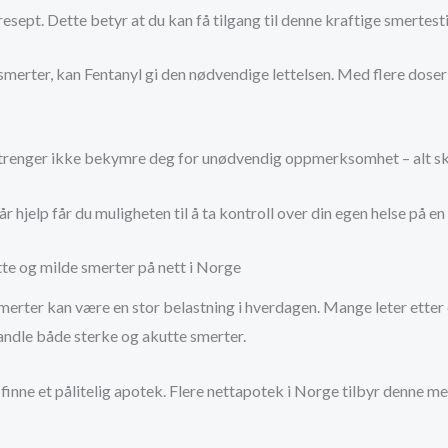
esept. Dette betyr at du kan få tilgang til denne kraftige smertesti
rter, kan Fentanyl gi den nødvendige lettelsen. Med flere dosering
u trenger ikke bekymre deg for unødvendig oppmerksomhet – alt skj
hjelp får du muligheten til å ta kontroll over din egen helse på en
tte og milde smerter på nett i Norge
merter kan være en stor belastning i hverdagen. Mange leter etter 
andle både sterke og akutte smerter.
å finne et pålitelig apotek. Flere nettapotek i Norge tilbyr denne m