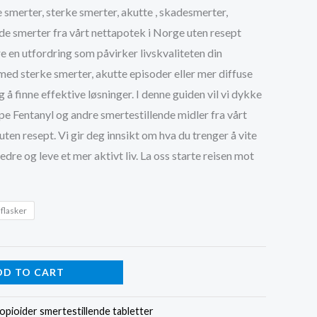
range:
 smerter, sterke smerter, akutte , skadesmerter,
e smerter fra vårt nettapotek i Norge uten resept
kr3,000.00
 en utfordring som påvirker livskvaliteten din
through
 med sterke smerter, akutte episoder eller mer diffuse
 å finne effektive løsninger. I denne guiden vil vi dykke
kr9,000.00
øpe Fentanyl og andre smertestillende midler fra vårt
uten resept. Vi gir deg innsikt om hva du trenger å vite
dre og leve et mer aktivt liv. La oss starte reisen mot
 flasker
DD TO CART
 opioider smertestillende tabletter