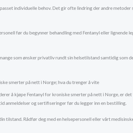
passet individuelle behov. Det gir ofte lindring der andre metoder s
personell før du begynner behandling med Fentanyl eller lignende l
r mange som ønsker privatliv rundt sin helsetilstand samtidig som d
ske smerter på nett i Norge; hva du trenger å vite
erer å kjøpe Fentanyl for kroniske smerter på nett i Norge, er det 
id anmeldelser og sertifiseringer før du legger inn en bestilling.
din tilstand. Rådfør deg med en helsepersonell eller vårt medisinsk