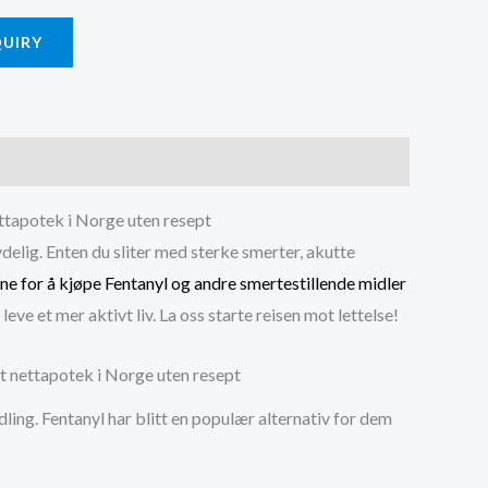
QUIRY
ettapotek i Norge uten resept
delig. Enten du sliter med sterke smerter, akutte
ene for å kjøpe Fentanyl og andre smertestillende midler
eve et mer aktivt liv. La oss starte reisen mot lettelse!
rt nettapotek i Norge uten resept
dling. Fentanyl har blitt en populær alternativ for dem