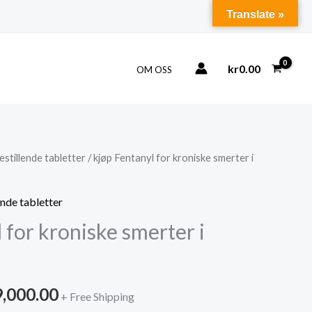
Translate »
kr
0.00
OM OSS
estillende tabletter
/ kjøp Fentanyl for kroniske smerter i
ende tabletter
 for kroniske smerter i
Price
9,000.00
+ Free Shipping