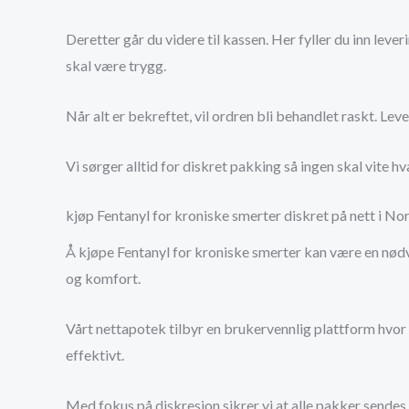
Deretter går du videre til kassen. Her fyller du inn lev
skal være trygg.
Når alt er bekreftet, vil ordren bli behandlet raskt. Le
Vi sørger alltid for diskret pakking så ingen skal vite
kjøp Fentanyl for kroniske smerter diskret på nett i No
Å kjøpe Fentanyl for kroniske smerter kan være en nødve
og komfort.
Vårt nettapotek tilbyr en brukervennlig plattform hvor 
effektivt.
Med fokus på diskresjon sikrer vi at alle pakker sendes 