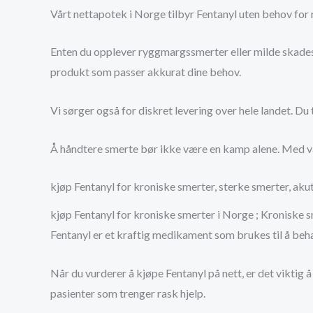
Vårt nettapotek i Norge tilbyr Fentanyl uten behov for r
Enten du opplever ryggmargssmerter eller milde skadesme
produkt som passer akkurat dine behov.
Vi sørger også for diskret levering over hele landet. D
Å håndtere smerte bør ikke være en kamp alene. Med vår 
kjøp Fentanyl for kroniske smerter, sterke smerter, aku
kjøp Fentanyl for kroniske smerter i Norge ; Kroniske s
Fentanyl er et kraftig medikament som brukes til å beh
Når du vurderer å kjøpe Fentanyl på nett, er det viktig 
pasienter som trenger rask hjelp.