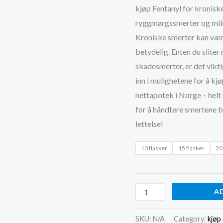
kjøp Fentanyl for kroniske
ryggmargssmerter og mild
Kroniske smerter kan være
betydelig. Enten du sliter
skadesmerter, er det viktig
inn i mulighetene for å kj
nettapotek i Norge – helt 
for å håndtere smertene be
lettelse!
10 flasker
15 flasker
20
kjøp
A
Fentanyl
for
SKU:
N/A
Category:
kjøp