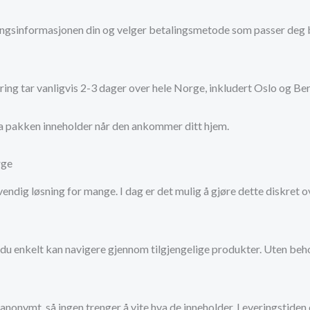
eringsinformasjonen din og velger betalingsmetode som passer deg be
vering tar vanligvis 2-3 dager over hele Norge, inkludert Oslo og Be
 hva pakken inneholder når den ankommer ditt hjem.
rge
ndig løsning for mange. I dag er det mulig å gjøre dette diskret o
du enkelt kan navigere gjennom tilgjengelige produkter. Uten beho
anonymt, så ingen trenger å vite hva de inneholder. Leveringstiden 