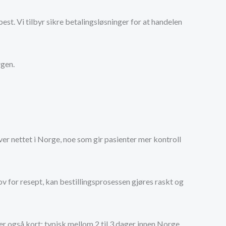
st. Vi tilbyr sikre betalingsløsninger for at handelen
rgen.
ver nettet i Norge, noe som gir pasienter mer kontroll
v for resept, kan bestillingsprosessen gjøres raskt og
er også kort; typisk mellom 2 til 3 dager innen Norge.