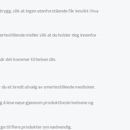
rygg, slik at ingen utenforstående får innsikt i hva
rtestillende midler slik at du holder deg innenfor
år det kommer til helsen din.
 du et bredt utvalg av smertestillende medisiner.
tig å lese nøye gjennom produktbeskrivelsene og
egge til flere produkter om nødvendig.