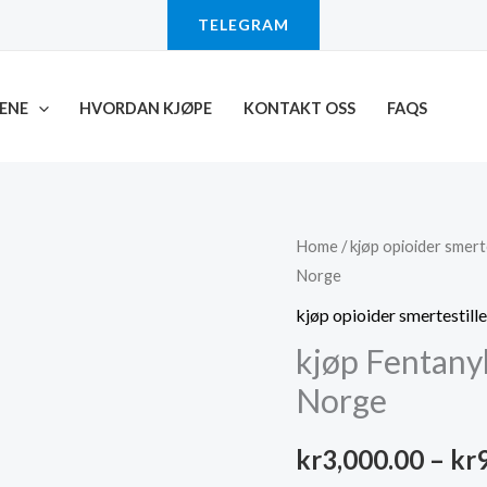
TELEGRAM
ENE
HVORDAN KJØPE
KONTAKT OSS
FAQS
Home
/
kjøp opioider smert
Norge
kjøp opioider smertestill
kjøp Fentanyl
Norge
kr
3,000.00
–
kr