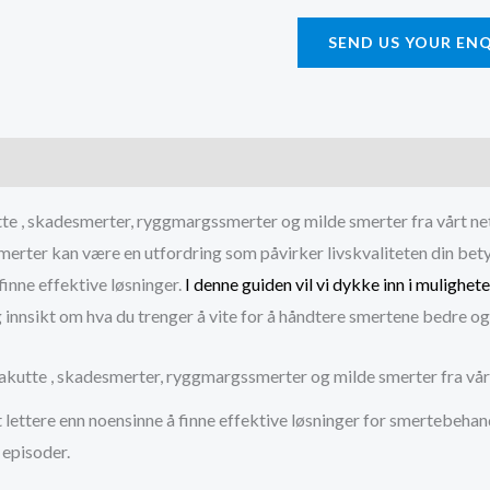
kroniske
SEND US YOUR EN
smerter
i
Norge
quantity
)
utte , skadesmerter, ryggmargssmerter og milde smerter fra vårt n
merter kan være en utfordring som påvirker livskvaliteten din bety
finne effektive løsninger.
I denne guiden vil vi dykke inn i mulighet
eg innsikt om hva du trenger å vite for å håndtere smertene bedre og l
, akutte , skadesmerter, ryggmargssmerter og milde smerter fra vå
t lettere enn noensinne å finne effektive løsninger for smertebehan
 episoder.