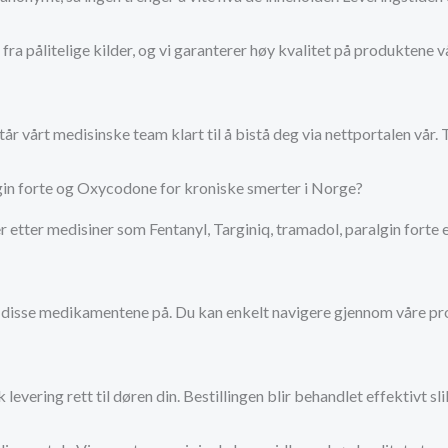
r fra pålitelige kilder, og vi garanterer høy kvalitet på produkten
tår vårt medisinske team klart til å bistå deg via nettportalen vår.
algin forte og Oxycodone for kroniske smerter i Norge?
er etter medisiner som Fentanyl, Targiniq, tramadol, paralgin forte
e disse medikamentene på. Du kan enkelt navigere gjennom våre pro
 levering rett til døren din. Bestillingen blir behandlet effektivt s