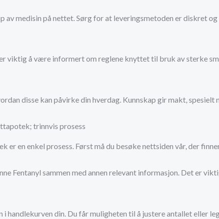
p av medisin på nettet. Sørg for at leveringsmetoden er diskret og t
r viktig å være informert om reglene knyttet til bruk av sterke sme
rdan disse kan påvirke din hverdag. Kunnskap gir makt, spesielt n
ttapotek; trinnvis prosess
k er en enkel prosess. Først må du besøke nettsiden vår, der finner
u finne Fentanyl sammen med annen relevant informasjon. Det er vik
i handlekurven din. Du får muligheten til å justere antallet eller l