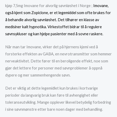
kjøp 7,5mg Imovane for alvorlig søvnløshet i Norge ;
Imovane,
også kjent som Zopiclone, er et legemiddel som ofte brukes for
å behandle alvorlig søvnløshet. Det tilhører en klasse av
medisiner kalt hypnotika. Virkestoffet bidrar til å regulere
søvnsykluser og kan hjelpe pasienter med å sovne raskere.
Når man tar Imovane, virker det på hjernens kjemi ved å
forsterke effekten av GABA, en nevrotransmitter som hemmer
nerveaktivitet. Dette fører til en beroligende effekt, noe som
gjør det lettere for personer med søvnproblemer å oppnå
dypere og mer sammenhengende søvn.
Det er viktig at dette legemidlet kun brukes i kortvarige
perioder da langvarig bruk kan føre til avhengighet eller
toleranseutvikling. Mange opplever likevel betydelig forbedring
i sine søvnmønstre etter bare noen dager med behandling.