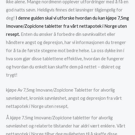
ikke alene. Mange nordmenn opplever utfordringer med å få en
god natts søvn. Heldigvis finnes det løsninger tilgjengelig for
deg!
I denne guiden skal vi utforske hvordan du kan kjøpe 7,5mg
Imovane/Zopiclone tabletter fra vårt nettapotek i Norge uten
resept.
Enten du ønsker å forbedre din søvnkvalitet eller
håndtere angst og depresjon, har vi informasjonen du trenger
for å ta de første stegene mot bedre helse. La oss dykke inn i
hva som gjør disse tablettene effektive, hvordan de fungerer
og hvordan du enkelt kan skaffe dem på nettet – diskret og
trygt!
kjøpe Av 7,5mg Imovane/Zopiclone Tabletter for alvorlig
søvnløshet, kronisk søvnløshet, angst og depresjon fra vårt
nettapotek i Norge uten resept,
Å kjøpe 7.5mg Imovane/Zopiclone tabletter for alvorlig
søvnløshet og relaterte tilstander har aldri vært enklere. Vårt
nettapotek i Norge tilbyr deg muligheten til å skaffe disse