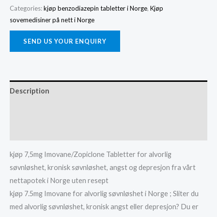
for
Categories:
kjøp benzodiazepin tabletter i Norge
,
Kjøp
sovemedisiner på nett i Norge
alvorlig
søvnløshet
SEND US YOUR ENQUIRY
i
Norge
quantity
Description
Additional information
Reviews (0)
kjøp 7,5mg Imovane/Zopiclone Tabletter for alvorlig
søvnløshet, kronisk søvnløshet, angst og depresjon fra vårt
nettapotek i Norge uten resept
kjøp 7.5mg Imovane for alvorlig søvnløshet i Norge ; Sliter du
med alvorlig søvnløshet, kronisk angst eller depresjon? Du er