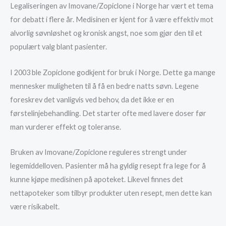
Legaliseringen av Imovane/Zopiclone i Norge har vært et tema
for debatt i flere år. Medisinen er kjent for å være effektiv mot
alvorlig søvnløshet og kronisk angst, noe som gjør den til et
populært valg blant pasienter.
I 2003 ble Zopiclone godkjent for bruk i Norge. Dette ga mange
mennesker muligheten til å få en bedre natts søvn. Legene
foreskrev det vanligvis ved behov, da det ikke er en
førstelinjebehandling. Det starter ofte med lavere doser før
man vurderer effekt og toleranse.
Bruken av Imovane/Zopiclone reguleres strengt under
legemiddelloven. Pasienter må ha gyldig resept fra lege for å
kunne kjøpe medisinen på apoteket. Likevel finnes det
nettapoteker som tilbyr produkter uten resept, men dette kan
være risikabelt.