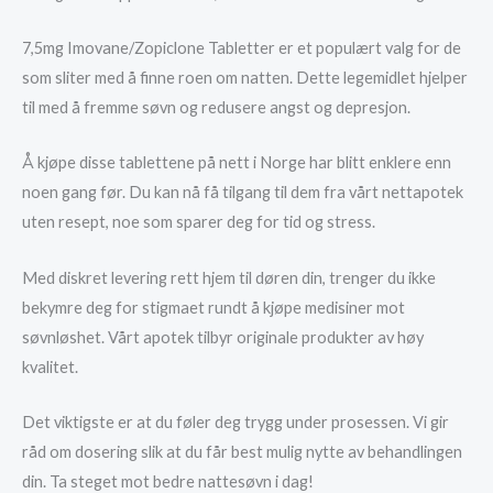
7,5mg Imovane/Zopiclone Tabletter er et populært valg for de
som sliter med å finne roen om natten. Dette legemidlet hjelper
til med å fremme søvn og redusere angst og depresjon.
Å kjøpe disse tablettene på nett i Norge har blitt enklere enn
noen gang før. Du kan nå få tilgang til dem fra vårt nettapotek
uten resept, noe som sparer deg for tid og stress.
Med diskret levering rett hjem til døren din, trenger du ikke
bekymre deg for stigmaet rundt å kjøpe medisiner mot
søvnløshet. Vårt apotek tilbyr originale produkter av høy
kvalitet.
Det viktigste er at du føler deg trygg under prosessen. Vi gir
råd om dosering slik at du får best mulig nytte av behandlingen
din. Ta steget mot bedre nattesøvn i dag!