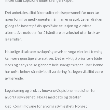
midler som Zopiclone under svangerskapet.
Det anbefales alltid å konsultere helsepersonell før man tar
noen form for medikamenter når man er gravid. Legen din kan
gi deg råd basert på din spesifikke situasjon og vurdere
alternative metoder for å håndtere søvnløshet uten bruk av
legemidler.
Naturlige tiltak som avslapningsøvelser, yoga eller lett trening
kan være gunstige alternativer. Det er viktig å prioritere både
mors og babys helse gjennom hele svangerskapet. Hver kvinne
har unike behov, så individuell vurdering fra legen vil alltid være
avgjørende.
Legalisering og bruk av Imovane/Zopiclone -medisiner for
alvorlig søvnløshet i Norge med dato og detaljer
kjøp 7.5mg Imovane for alvorlig søvnløshet i Norge ;