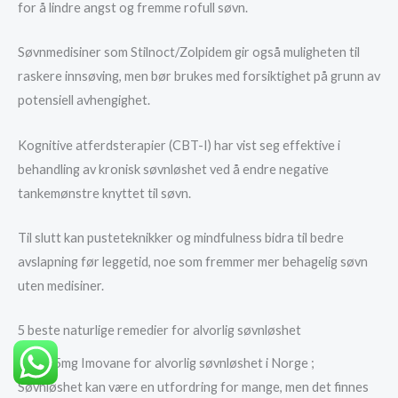
for å lindre angst og fremme rofull søvn.
Søvnmedisiner som Stilnoct/Zolpidem gir også muligheten til
raskere innsøving, men bør brukes med forsiktighet på grunn av
potensiell avhengighet.
Kognitive atferdsterapier (CBT-I) har vist seg effektive i
behandling av kronisk søvnløshet ved å endre negative
tankemønstre knyttet til søvn.
Til slutt kan pusteteknikker og mindfulness bidra til bedre
avslapning før leggetid, noe som fremmer mer behagelig søvn
uten medisiner.
5 beste naturlige remedier for alvorlig søvnløshet
kjøp 7.5mg Imovane for alvorlig søvnløshet i Norge ;
Søvnløshet kan være en utfordring for mange, men det finnes