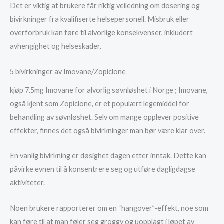
Det er viktig at brukere får riktig veiledning om dosering og
bivirkninger fra kvalifiserte helsepersonell. Misbruk eller
overforbruk kan føre til alvorlige konsekvenser, inkludert
avhengighet og helseskader.
5 bivirkninger av Imovane/Zopiclone
kjøp 7.5mg Imovane for alvorlig søvnløshet i Norge ; Imovane,
også kjent som Zopiclone, er et populært legemiddel for
behandling av søvnløshet. Selv om mange opplever positive
effekter, finnes det også bivirkninger man bør være klar over.
En vanlig bivirkning er døsighet dagen etter inntak. Dette kan
påvirke evnen til å konsentrere seg og utføre dagligdagse
aktiviteter.
Noen brukere rapporterer om en “hangover”-effekt, noe som
kan føre til at man føler seg groggy og uopplagt i løpet av