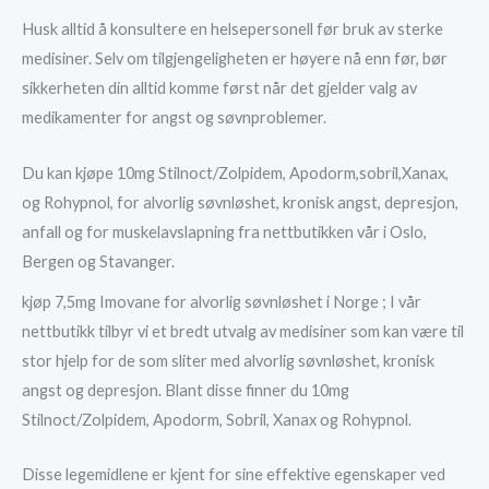
Husk alltid å konsultere en helsepersonell før bruk av sterke
medisiner. Selv om tilgjengeligheten er høyere nå enn før, bør
sikkerheten din alltid komme først når det gjelder valg av
medikamenter for angst og søvnproblemer.
Du kan kjøpe 10mg Stilnoct/Zolpidem, Apodorm,sobril,Xanax,
og Rohypnol, for alvorlig søvnløshet, kronisk angst, depresjon,
anfall og for muskelavslapning fra nettbutikken vår i Oslo,
Bergen og Stavanger.
kjøp 7,5mg Imovane for alvorlig søvnløshet i Norge ; I vår
nettbutikk tilbyr vi et bredt utvalg av medisiner som kan være til
stor hjelp for de som sliter med alvorlig søvnløshet, kronisk
angst og depresjon. Blant disse finner du 10mg
Stilnoct/Zolpidem, Apodorm, Sobril, Xanax og Rohypnol.
Disse legemidlene er kjent for sine effektive egenskaper ved