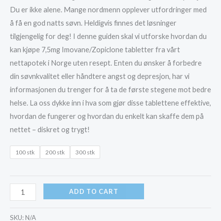
Du er ikke alene. Mange nordmenn opplever utfordringer med
kr5,900.00
å få en god natts søvn. Heldigvis finnes det løsninger
tilgjengelig for deg! I denne guiden skal vi utforske hvordan du
kan kjøpe 7,5mg Imovane/Zopiclone tabletter fra vårt
nettapotek i Norge uten resept. Enten du ønsker å forbedre
din søvnkvalitet eller håndtere angst og depresjon, har vi
informasjonen du trenger for å ta de første stegene mot bedre
helse. La oss dykke inn i hva som gjør disse tablettene effektive,
hvordan de fungerer og hvordan du enkelt kan skaffe dem på
nettet – diskret og trygt!
100 stk
200 stk
300 stk
kjøp
ADD TO CART
7,5mg
Imovane/Zopiclone
SKU:
N/A