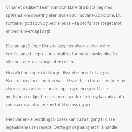
Vi har et dedikert team som står klare til å bistå deg med
spørsmål om dosering eller bruken av Imovane/Zopiclone. Du
fortjener god søvn og bedre helse – ta det første steget mot
en bedre hverdag i dag!
Du kan også kjøpe Benzodiazepiner alvorlig søvnløshet,
kronisk angst, depresjon, anfall og for muskelavslapning fra
vårt nettapotek i Norge uten resept.
Hos vårt nettapotek i Norge tilbyr vi et bredt utvalg av
Benzodiazepiner, som kan være til stor hjelp for de som lider av
alvorlig søvnløshet, kronisk angst og depresjon. Disse
medisinene er kjent for sin beroligende effekt og kan bidra til å
redusere symptomer knyttet til stress og uro.
Med vår enkle bestillingsprosess kan du få tilgang til disse
legemidlene uten resept. Dette gir deg mulighet til å handle