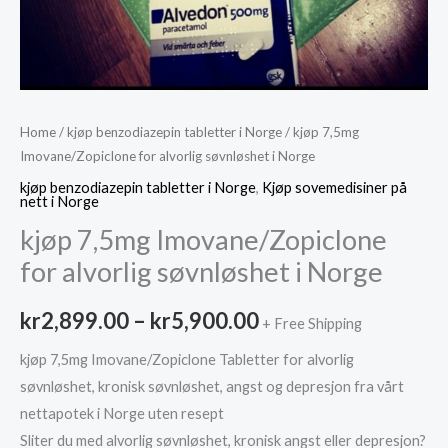
Home
/
kjøp benzodiazepin tabletter i Norge
/ kjøp 7,5mg
Imovane/Zopiclone for alvorlig søvnløshet i Norge
kjøp benzodiazepin tabletter i Norge
,
Kjøp sovemedisiner på
nett i Norge
kjøp 7,5mg Imovane/Zopiclone
for alvorlig søvnløshet i Norge
Price
kr
2,899.00
–
kr
5,900.00
+ Free Shipping
range:
kjøp 7,5mg Imovane/Zopiclone Tabletter for alvorlig
søvnløshet, kronisk søvnløshet, angst og depresjon fra vårt
kr2,899.00
nettapotek i Norge uten resept
through
Sliter du med alvorlig søvnløshet, kronisk angst eller depresjon?