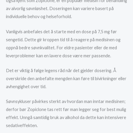
også kjent som Zopiclone, er en populær medisin for behandling
av alvorlig søvnløshet. Doseringen kan variere basert på
individuelle behov og helseforhold.
Vanligvis anbefales det å starte med en dose på 7,5 mg før
sengetid. Dette gir kroppen tid til å reagere på medisinen og
oppnå bedre søvnkvalitet. For eldre pasienter eller de med
leverproblemer kan en lavere dose være mer passende.
Det er viktig å følge legens råd når det gjelder dosering. Å
overskride den anbefalte mengden kan føre til bivirkninger eller
avhengighet over tid.
Søvnsykluser påvirkes sterkt av hvordan man inntar medisinen;
derfor bør Zopiclone tas rett før man legger seg for best mulig
effekt. Unngå samtidig bruk av alkohol da dette kan intensivere
sedativeffekten.