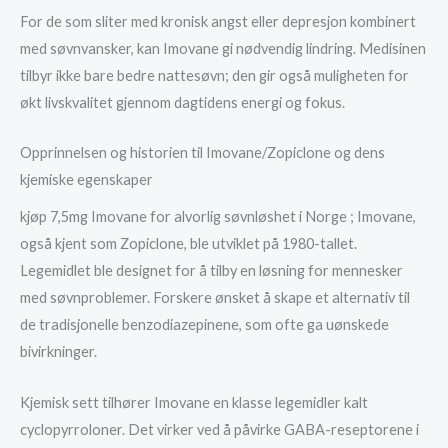
For de som sliter med kronisk angst eller depresjon kombinert
med søvnvansker, kan Imovane gi nødvendig lindring. Medisinen
tilbyr ikke bare bedre nattesøvn; den gir også muligheten for
økt livskvalitet gjennom dagtidens energi og fokus.
Opprinnelsen og historien til Imovane/Zopiclone og dens
kjemiske egenskaper
kjøp 7,5mg Imovane for alvorlig søvnløshet i Norge ; Imovane,
også kjent som Zopiclone, ble utviklet på 1980-tallet.
Legemidlet ble designet for å tilby en løsning for mennesker
med søvnproblemer. Forskere ønsket å skape et alternativ til
de tradisjonelle benzodiazepinene, som ofte ga uønskede
bivirkninger.
Kjemisk sett tilhører Imovane en klasse legemidler kalt
cyclopyrroloner. Det virker ved å påvirke GABA-reseptorene i