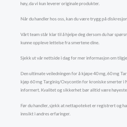
høy, da vi kun leverer originale produkter.
Når du handler hos oss, kan du være trygg på diskresjo
Vårt team står klar til å hjelpe deg dersom du har spør
kunne oppleve lettelse fra smertene dine.
Sjekk ut vår nettside i dag for mer informasjon om tilgje
Den ultimate veiledningen for å kjøpe 40 mg, 60 mg Targ
kjøp 60 mg Targiniq/Oxycontin for kroniske smerter i N
informert. Kvalitet og sikkerhet bør alltid være høyeste 
Før du handler, sjekk at nettapoteket er registrert og h
innsikt i andres erfaringer.