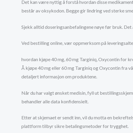
Det kan være nyttig å forstå hvordan disse medikamen
består av oksykodon. Begge gir lindring ved sterke sme
Sjekk alltid doseringsanbefalingene nøye før bruk. Det
Ved bestilling online, vær oppmerksom på leveringsalter
hvordan kjøpe 40 mg, 60 mg Targiniq, Oxycontin for kro
Å kjøpe 40 mg eller 60 mg Targiniq og Oxycontin fra vå
detaljert informasjon om produktene.
Når du har valgt ønsket medisin, fyll ut bestillingsskj
behandler alle data konfidensielt.
Etter at skjemaet er sendt inn, vil du motta en bekrefte
plattform tilbyr sikre betalingsmetoder for trygghet.