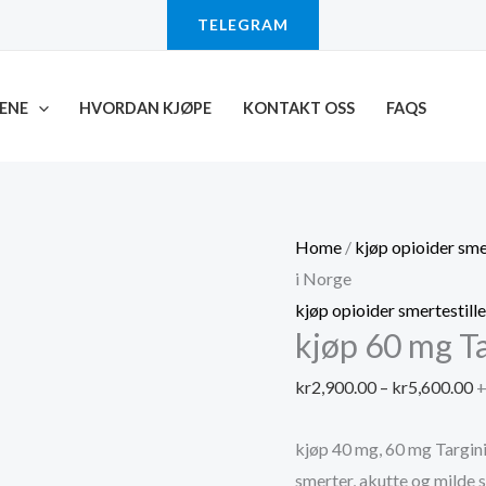
TELEGRAM
ENE
HVORDAN KJØPE
KONTAKT OSS
FAQS
Home
/
kjøp opioider sme
i Norge
kjøp opioider smertestill
kjøp 60 mg T
P
kr
2,900.00
–
kr
5,600.00
+
r
kjøp 40 mg, 60 mg Targini
k
smerter, akutte og milde 
t