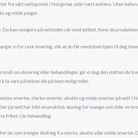
er fra vårt nettapotek i Norge har aldri vært enklere. Uten behov
te og milde plager.
 Du kan navigere på nettsiden vår med letthet, finne de produktene 
sørger vi for rask levering, slik at du får medisinen hjem til deg inn
rsmål om dosering eller behandlinger, gir vi deg den støtten du tren
å ta vare på helsen din på best mulig måte.
niske smerter, sterke smerter, akutte og milde smerter på nett i 
r på nett har blitt en praktisk løsning for mange som lider av kroni
e frihet i sin behandling.
or de som trenger lindring fra sterke, akutte eller milde smerter. De