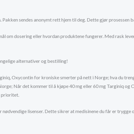
n. Pakken sendes anonymt rett hjem til deg. Dette gjør prosessen 
smål om dosering eller hvordan produktene fungerer. Med rask lever
ngelige alternativer og bestilling!
iniq, Oxycontin for kroniske smerter på nett i Norge; hva du treng
orge; Når det kommer til å kjøpe 40 mg eller 60 mg Targiniq og Ox
prioritet.
ar nødvendige lisenser. Dette sikrer at medisinene du får er trygge