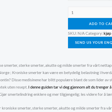
kjøp
60
ADD TO CA
mg
Targiniq/Oxycontin
SKU:
N/A
Category:
kjøp
i
SEND US YOUR EN
Norge
quantity
ke smerter, sterke smerter, akutte og milde smerter fra vårt netta
orge ; Kroniske smerter kan være en betydelig belastning i hverda
ontin? Disse medisinene har blitt populære blant de som lider av st
otek uten resept.
I denne guiden tar vi deg gjennom alt du trenger å
Gjør smertelindring enklere og mer tilgjengelig; les videre for å læ
 kroniske smerter, sterke smerter, akutte og milde smerter fra vå