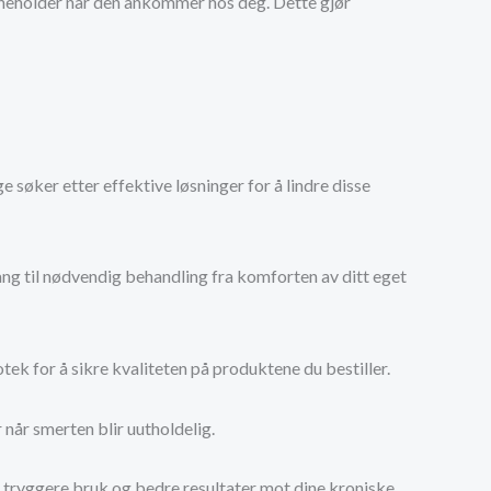
n inneholder når den ankommer hos deg. Dette gjør
søker etter effektive løsninger for å lindre disse
gang til nødvendig behandling fra komforten av ditt eget
otek for å sikre kvaliteten på produktene du bestiller.
 når smerten blir uutholdelig.
l tryggere bruk og bedre resultater mot dine kroniske