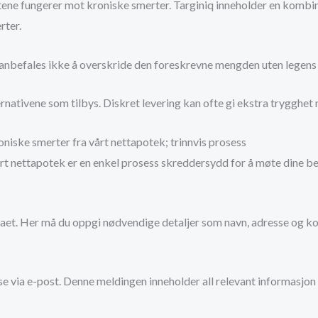
tene fungerer mot kroniske smerter. Targiniq inneholder en kombi
rter.
 anbefales ikke å overskride den foreskrevne mengden uten legens 
nativene som tilbys. Diskret levering kan ofte gi ekstra trygghet 
niske smerter fra vårt nettapotek; trinnvis prosess
rt nettapotek er en enkel prosess skreddersydd for å møte dine beh
emaet. Her må du oppgi nødvendige detaljer som navn, adresse og ko
lse via e-post. Denne meldingen inneholder all relevant informasjon