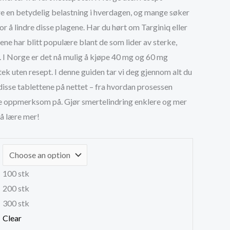
e en betydelig belastning i hverdagen, og mange søker
r5,600.00
or å lindre disse plagene. Har du hørt om Targiniq eller
ne har blitt populære blant de som lider av sterke,
r. I Norge er det nå mulig å kjøpe 40 mg og 60 mg
tek uten resept. I denne guiden tar vi deg gjennom alt du
disse tablettene på nettet – fra hvordan prosessen
re oppmerksom på. Gjør smertelindring enklere og mer
r å lære mer!
100 stk
200 stk
300 stk
Clear