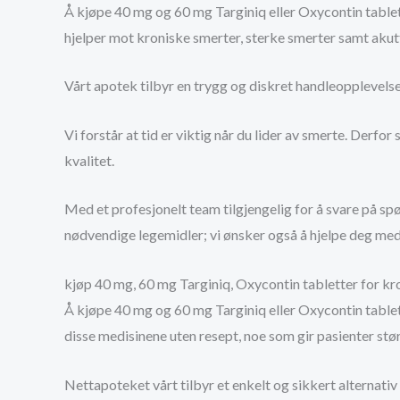
Å kjøpe 40 mg og 60 mg Targiniq eller Oxycontin tablett
hjelper mot kroniske smerter, sterke smerter samt akut
Vårt apotek tilbyr en trygg og diskret handleopplevelse.
Vi forstår at tid er viktig når du lider av smerte. Derfor 
kvalitet.
Med et profesjonelt team tilgjengelig for å svare på spø
nødvendige legemidler; vi ønsker også å hjelpe deg med 
kjøp 40 mg, 60 mg Targiniq, Oxycontin tabletter for kro
Å kjøpe 40 mg og 60 mg Targiniq eller Oxycontin tablette
disse medisinene uten resept, noe som gir pasienter størr
Nettapoteket vårt tilbyr et enkelt og sikkert alternativ f