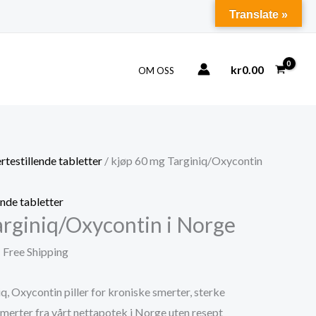
Translate »
kr
0.00
OM OSS
rtestillende tabletter
/ kjøp 60 mg Targiniq/Oxycontin
ende tabletter
arginiq/Oxycontin i Norge
rice
 Free Shipping
ange:
q, Oxycontin piller for kroniske smerter, sterke
r2,900.00
smerter fra vårt nettapotek i Norge uten resept
hrough