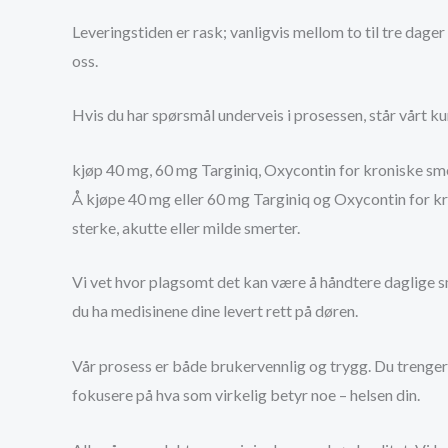
Leveringstiden er rask; vanligvis mellom to til tre dager
oss.
Hvis du har spørsmål underveis i prosessen, står vårt k
kjøp 40 mg, 60 mg Targiniq, Oxycontin for kroniske sme
Å kjøpe 40 mg eller 60 mg Targiniq og Oxycontin for kron
sterke, akutte eller milde smerter.
Vi vet hvor plagsomt det kan være å håndtere daglige sm
du ha medisinene dine levert rett på døren.
Vår prosess er både brukervennlig og trygg. Du trenger 
fokusere på hva som virkelig betyr noe – helsen din.