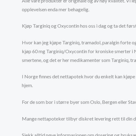
Alle våre produkter er originale og av høy kvalitet. Vi 
opplevelsen enda mer behagelig.
Kjøp Targiniq og Oxycontin hos oss i dag og ta det førs
Hvor kan jeg kjøpe Targiniq, tramadol, paralgin forte
kjøp 60 mg Targiniq/Oxycontin for kroniske smerter i N
smertene, og det er her medikamenter som Targiniq, tr
I Norge finnes det nettapotek hvor du enkelt kan kjøpe d
hjem.
For de som bor i større byer som Oslo, Bergen eller Stava
Mange nettapoteker tilbyr diskret levering rett til din 
Sjekk alltid nøye informasjonen om dosering og bruksanv