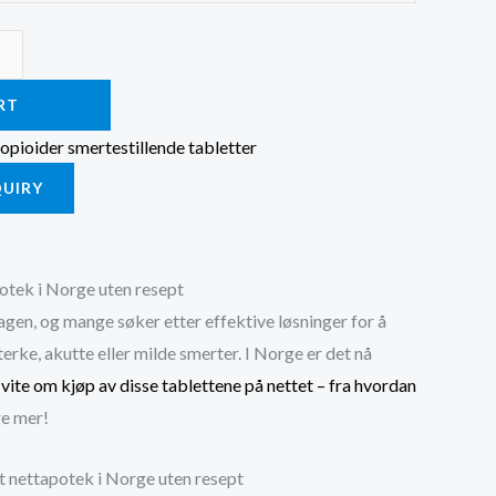
RT
 opioider smertestillende tabletter
QUIRY
potek i Norge uten resept
gen, og mange søker etter effektive løsninger for å
erke, akutte eller milde smerter. I Norge er det nå
 vite om kjøp av disse tablettene på nettet – fra hvordan
re mer!
rt nettapotek i Norge uten resept