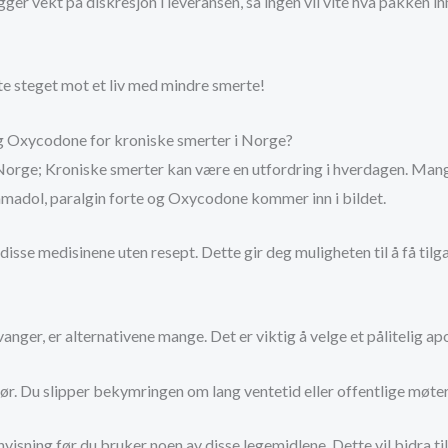
legger vekt på diskresjon i leveransen, så ingen vil vite hva pakke
te steget mot et liv med mindre smerte!
 og Oxycodone for kroniske smerter i Norge?
orge; Kroniske smerter kan være en utfordring i hverdagen. Mange 
amadol, paralgin forte og Oxycodone kommer inn i bildet.
isse medisinene uten resept. Dette gir deg muligheten til å få til
nger, er alternativene mange. Det er viktig å velge et pålitelig ap
dør. Du slipper bekymringen om lang ventetid eller offentlige møter
isning før du bruker noen av disse legemidlene. Dette vil bidra ti