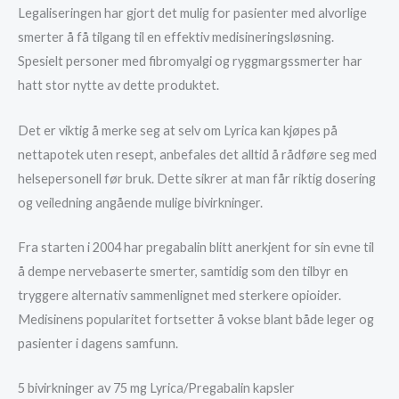
Legaliseringen har gjort det mulig for pasienter med alvorlige
smerter å få tilgang til en effektiv medisineringsløsning.
Spesielt personer med fibromyalgi og ryggmargssmerter har
hatt stor nytte av dette produktet.
Det er viktig å merke seg at selv om Lyrica kan kjøpes på
nettapotek uten resept, anbefales det alltid å rådføre seg med
helsepersonell før bruk. Dette sikrer at man får riktig dosering
og veiledning angående mulige bivirkninger.
Fra starten i 2004 har pregabalin blitt anerkjent for sin evne til
å dempe nervebaserte smerter, samtidig som den tilbyr en
tryggere alternativ sammenlignet med sterkere opioider.
Medisinens popularitet fortsetter å vokse blant både leger og
pasienter i dagens samfunn.
5 bivirkninger av 75 mg Lyrica/Pregabalin kapsler