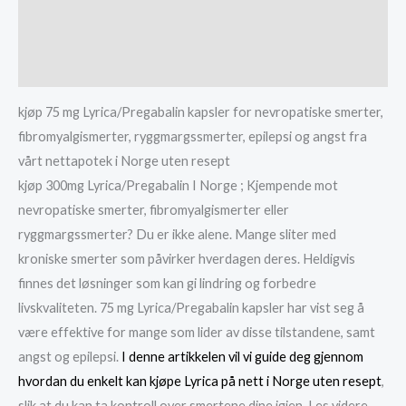
Additional information
Reviews (0)
kjøp 75 mg Lyrica/Pregabalin kapsler for nevropatiske smerter,
fibromyalgismerter, ryggmargssmerter, epilepsi og angst fra
vårt nettapotek i Norge uten resept
kjøp 300mg Lyrica/Pregabalin I Norge ; Kjempende mot
nevropatiske smerter, fibromyalgismerter eller
ryggmargssmerter? Du er ikke alene. Mange sliter med
kroniske smerter som påvirker hverdagen deres. Heldigvis
finnes det løsninger som kan gi lindring og forbedre
livskvaliteten. 75 mg Lyrica/Pregabalin kapsler har vist seg å
være effektive for mange som lider av disse tilstandene, samt
angst og epilepsi.
I denne artikkelen vil vi guide deg gjennom
hvordan du enkelt kan kjøpe Lyrica på nett i Norge uten resept
,
slik at du kan ta kontroll over smertene dine igjen. Les videre