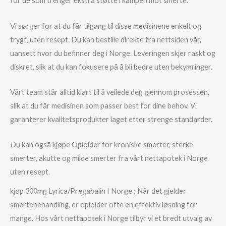
for de som trenger ekstra støtte i kampen mot smerte.
Vi sørger for at du får tilgang til disse medisinene enkelt og
trygt, uten resept. Du kan bestille direkte fra nettsiden vår,
uansett hvor du befinner deg i Norge. Leveringen skjer raskt og
diskret, slik at du kan fokusere på å bli bedre uten bekymringer.
Vårt team står alltid klart til å veilede deg gjennom prosessen,
slik at du får medisinen som passer best for dine behov. Vi
garanterer kvalitetsprodukter laget etter strenge standarder.
Du kan også kjøpe Opioider for kroniske smerter, sterke
smerter, akutte og milde smerter fra vårt nettapotek i Norge
uten resept.
kjøp 300mg Lyrica/Pregabalin I Norge ; Når det gjelder
smertebehandling, er opioider ofte en effektiv løsning for
mange. Hos vårt nettapotek i Norge tilbyr vi et bredt utvalg av