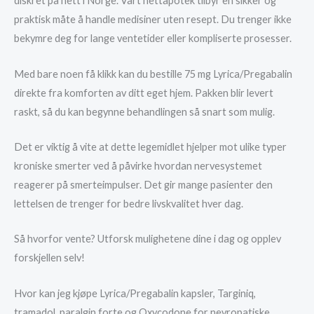
diskret på nett i Norge. Vårt nettapotek tilbyr en sikker og
praktisk måte å handle medisiner uten resept. Du trenger ikke
bekymre deg for lange ventetider eller kompliserte prosesser.
Med bare noen få klikk kan du bestille 75 mg Lyrica/Pregabalin
direkte fra komforten av ditt eget hjem. Pakken blir levert
raskt, så du kan begynne behandlingen så snart som mulig.
Det er viktig å vite at dette legemidlet hjelper mot ulike typer
kroniske smerter ved å påvirke hvordan nervesystemet
reagerer på smerteimpulser. Det gir mange pasienter den
lettelsen de trenger for bedre livskvalitet hver dag.
Så hvorfor vente? Utforsk mulighetene dine i dag og opplev
forskjellen selv!
Hvor kan jeg kjøpe Lyrica/Pregabalin kapsler, Targiniq,
tramadol, paralgin forte og Oxycodone for nevropatiske