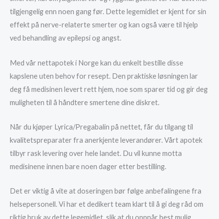
tilgjengelig enn noen gang før. Dette legemidlet er kjent for sin
effekt på nerve-relaterte smerter og kan også være til hjelp
ved behandling av epilepsi og angst.
Med vår nettapotek i Norge kan du enkelt bestille disse
kapslene uten behov for resept. Den praktiske løsningen lar
deg få medisinen levert rett hjem, noe som sparer tid og gir deg
muligheten til å håndtere smertene dine diskret.
Når du kjøper Lyrica/Pregabalin på nettet, får du tilgang til
kvalitetspreparater fra anerkjente leverandører. Vårt apotek
tilbyr rask levering over hele landet. Du vil kunne motta
medisinene innen bare noen dager etter bestilling.
Det er viktig å vite at doseringen bør følge anbefalingene fra
helsepersonell. Vi har et dedikert team klart til å gi deg råd om
riktig bruk av dette legemidlet, slik at du oppnår best mulig