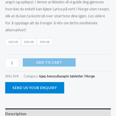
angst og epilepsi. I denne artikkelen vil vi guide deg gjennom
hvordan du enkelt kan kjøpe Lyrica på nett i Norge uten resept,
slik at du kan ta kontroll over smertene dine igjen. Les videre
for å oppdage alt du trenger å vite om dette medisinske
alternativet!
100 stk
200 stk
300 stk
kjøp
ADD TO CART
300mg
Lyrica/Pregabalin
SKU:
N/A
Category:
kjøp benzodiazepin tabletter i Norge
I
SEND US YOUR ENQUIRY
Norge
quantity
Description