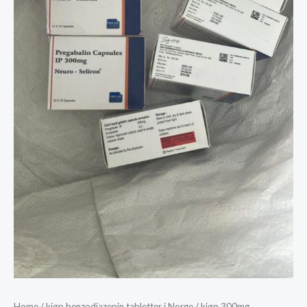
Home
/
kjøp benzodiazepin tabletter i Norge
/ kjøp 300mg