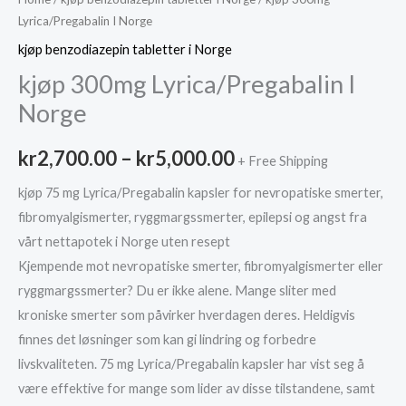
Lyrica/Pregabalin I Norge
kjøp benzodiazepin tabletter i Norge
kjøp 300mg Lyrica/Pregabalin I
Norge
Price
kr
2,700.00
–
kr
5,000.00
+ Free Shipping
range:
kjøp 75 mg Lyrica/Pregabalin kapsler for nevropatiske smerter,
fibromyalgismerter, ryggmargssmerter, epilepsi og angst fra
kr2,700.00
vårt nettapotek i Norge uten resept
through
Kjempende mot nevropatiske smerter, fibromyalgismerter eller
ryggmargssmerter? Du er ikke alene. Mange sliter med
kr5,000.00
kroniske smerter som påvirker hverdagen deres. Heldigvis
finnes det løsninger som kan gi lindring og forbedre
livskvaliteten. 75 mg Lyrica/Pregabalin kapsler har vist seg å
være effektive for mange som lider av disse tilstandene, samt