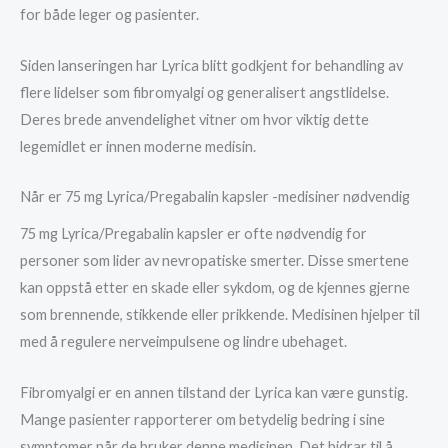
for både leger og pasienter.
Siden lanseringen har Lyrica blitt godkjent for behandling av
flere lidelser som fibromyalgi og generalisert angstlidelse.
Deres brede anvendelighet vitner om hvor viktig dette
legemidlet er innen moderne medisin.
Når er 75 mg Lyrica/Pregabalin kapsler -medisiner nødvendig
75 mg Lyrica/Pregabalin kapsler er ofte nødvendig for
personer som lider av nevropatiske smerter. Disse smertene
kan oppstå etter en skade eller sykdom, og de kjennes gjerne
som brennende, stikkende eller prikkende. Medisinen hjelper til
med å regulere nerveimpulsene og lindre ubehaget.
Fibromyalgi er en annen tilstand der Lyrica kan være gunstig.
Mange pasienter rapporterer om betydelig bedring i sine
symptomer når de bruker denne medisinen. Det bidrar til å